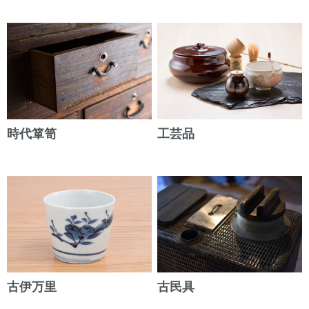
時代箪笥
工芸品
古伊万里
古民具