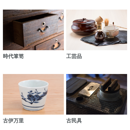
時代箪笥
工芸品
古伊万里
古民具